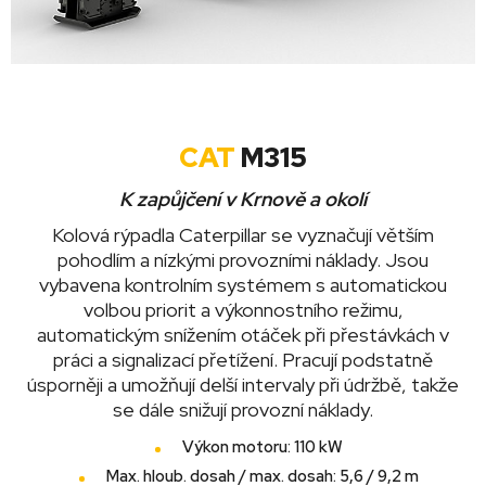
CAT
M315
K zapůjčení v Krnově a okolí
Kolová rýpadla Caterpillar se vyznačují větším
pohodlím a nízkými provozními náklady. Jsou
vybavena kontrolním systémem s automatickou
volbou priorit a výkonnostního režimu,
automatickým snížením otáček při přestávkách v
práci a signalizací přetížení. Pracují podstatně
úsporněji a umožňují delší intervaly při údržbě, takže
se dále snižují provozní náklady.
Výkon motoru: 110 kW
Max. hloub. dosah / max. dosah: 5,6 / 9,2 m