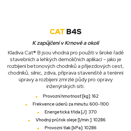
CAT
B4S
K zapůjčení v Krnově a okolí
Kladiva Cat® B jsou vhodná pro použití v široké řadě
stavebních a lehkých demoličních aplikací – jako je
rozbíjení betonových chodníků a příjezdových cest,
chodníků, silnic, zdiva, příprava staveniště a terénní
úpravy a rozbíjení zmrzlé půdy pro opravy
inženýrských sítí.
Provozní hmotnosť [kg]: 162
Frekvence úderů za minutu: 600-1100
Energetická třída [J]: 370
Vhodný průtok oleje [l/min.]: 10286
Provozní tlak [kPa]: 10286