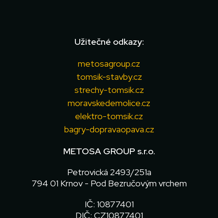
Užitečné odkazy:
metosagroup.cz
tomsik-stavby.cz
strechy-tomsik.cz
moravskedemolice.cz
elektro-tomsik.cz
bagry-dopravaopava.cz
METOSA GROUP s.r.o.
Petrovická 2493/251a
794 01 Krnov - Pod Bezručovým vrchem
IČ: 10877401
DIČ: CZ10877401