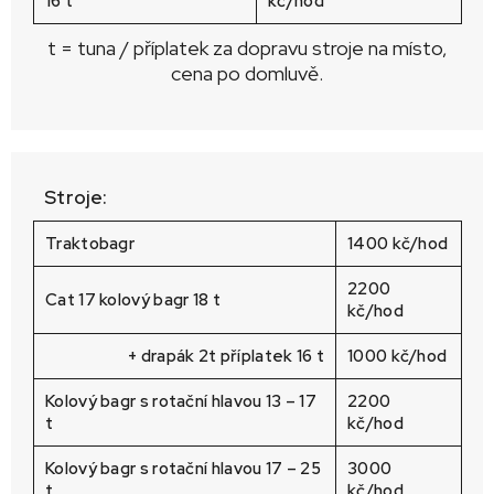
16 t
kč/hod
t = tuna / příplatek za dopravu stroje na místo,
cena po domluvě.
Stroje:
Traktobagr
1400 kč/hod
2200
Cat 17 kolový bagr 18 t
kč/hod
+ drapák 2t příplatek 16 t
1000 kč/hod
Kolový bagr s rotační hlavou 13 – 17
2200
t
kč/hod
Kolový bagr s rotační hlavou 17 – 25
3000
t
kč/hod