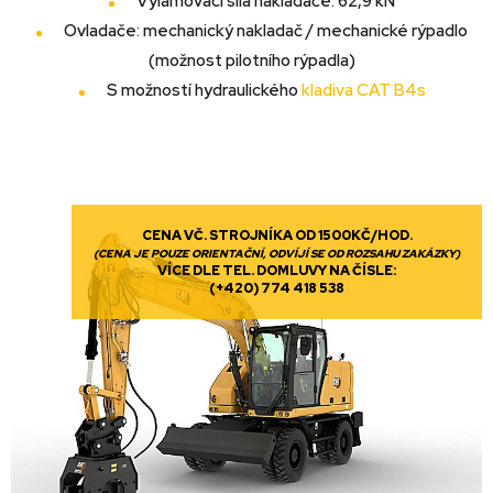
Vylamovací síla nakladače: 62,9 kN
Ovladače: mechanický nakladač / mechanické rýpadlo
(možnost pilotního rýpadla)
S možností hydraulického
kladiva CAT B4s
CENA VČ. STROJNÍKA OD 1500KČ/HOD.
(CENA JE POUZE ORIENTAČNÍ, ODVÍJÍ SE OD ROZSAHU ZAKÁZKY)
VÍCE DLE TEL. DOMLUVY NA ČÍSLE:
(+420) 774 418 538