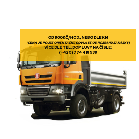
OD 900KČ/HOD., NEBO DLE KM
(CENA JE POUZE ORIENTAČNÍ, ODVÍJÍ SE OD ROZSAHU ZAKÁZKY)
VÍCE DLE TEL. DOMLUVY NA ČÍSLE:
(+420) 774 418 538