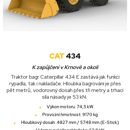
CAT
434
K zapůjčení v Krnově a okolí
Traktor bagr Caterpillar 434 E zastává jak funkci
rypadla, tak i nakladače. Hloubka bagrování je přes
pět metrů, vodorovný dosah přes tři metry a trhací
síla násady je 53 kN.
Výkon motoru: 74,5 kW
Provozní hmotnost: 9170 kg
Hloubkový dosah: 4827 mm / 5748 mm (E-Stick)