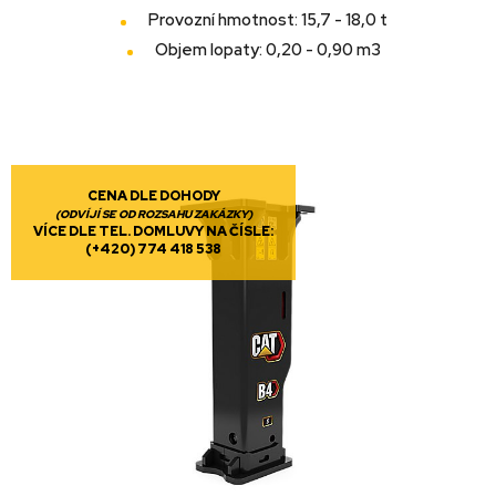
Provozní hmotnost: 15,7 - 18,0 t
Objem lopaty: 0,20 - 0,90 m3
CENA DLE DOHODY
(ODVÍJÍ SE OD ROZSAHU ZAKÁZKY)
VÍCE DLE TEL. DOMLUVY NA ČÍSLE:
(+420) 774 418 538