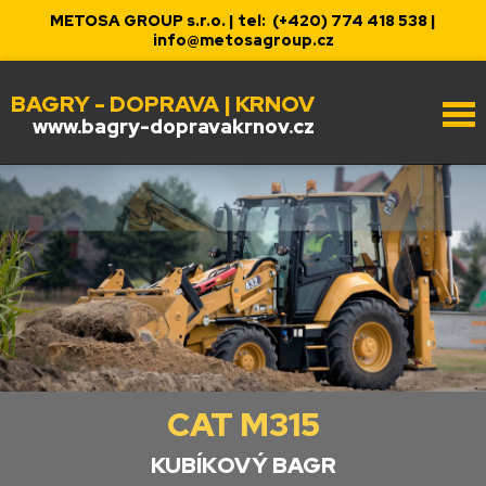
METOSA GROUP s.r.o. | tel:
(+420) 774 418 538
|
info@metosagroup.cz
BAGRY - DOPRAVA | KRNOV
www.bagry-dopravakrnov.cz
CAT M315
KUBÍKOVÝ BAGR